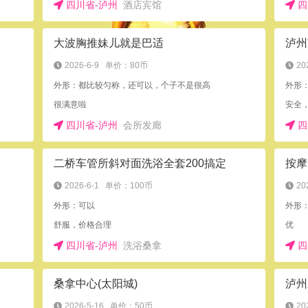
四川省-泸州
酒店宾馆
四
大波胸推妹儿就是巴适
泸州
2026-6-9
单价：80币
20
外形：都比较匀称，还可以，个子不是很高
外形
很满意啦
安全
四川省-泸州
会所发廊
四
二桥车管所斜对面洗浴全套200搞定
按摩
2026-6-1
单价：100币
20
外形：可以
外形
舒服，价格合理
优
四川省-泸州
洗浴桑拿
四
桑拿中心(太阳城)
泸州
2026-5-16
单价：50币
20