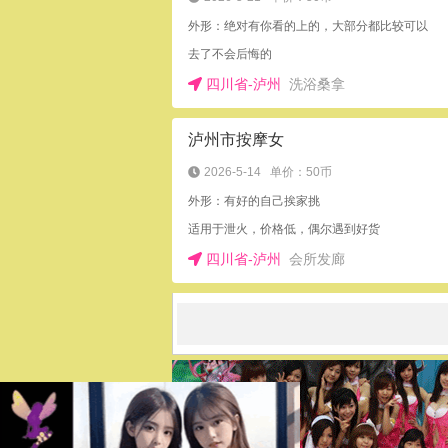
外形：绝对有你看的上的，大部分都比较可以
去了不会后悔的
四川省-泸州
洗浴桑拿
泸州市按摩女
2026-5-14
单价：50币
外形：有好的自己挨家挑
适用于泄火，价格低，偶尔遇到好货
四川省-泸州
会所发廊