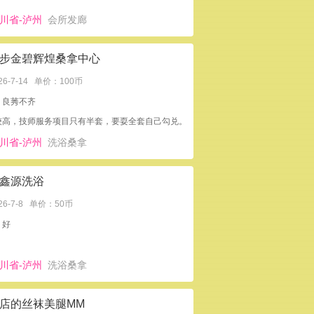
川省-泸州
会所发廊
步金碧辉煌桑拿中心
26-7-14
单价：100币
：良莠不齐
较高，技师服务项目只有半套，要耍全套自己勾兑。
川省-泸州
洗浴桑拿
鑫源洗浴
26-7-8
单价：50币
：好
川省-泸州
洗浴桑拿
店的丝袜美腿MM