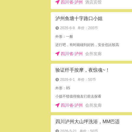
四川省-泸州
酒店宾馆
泸州鱼塘十字路口小姐
2026-6-9
单价：200币
外形：一般
还行吧，有时能碰到好的，安全也比较高
四川省-泸州
会所发廊
验证纤手按摩，夜惊魂~！
2026-6-1
单价：50币
外形：85
小姐不错值得狼友们前去探看
四川省-泸州
会所发廊
四川泸州大山坪洗浴，MM巴适
2026-5-21
单价：50币