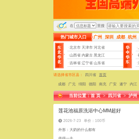
本站为小姐威客官网，帖子数量用户数量
在
里搜
热门城市入口
广州
深圳
成都
杭州
·
北京市
天津市
河北省
·
·
山西省
内蒙古
黑龙江
·
·
吉林省
辽宁省
山东省
·
请选择省市区县：
四川省
首页
成都
广元
绵阳
德阳
南充
广安
遂宁
内江
当前位置：
首 页
>
四川省
>
泸州
莲花池福原洗浴中心MM超好
2026-7-23
单价：100币
外形：大奶的什么都有
值得一去