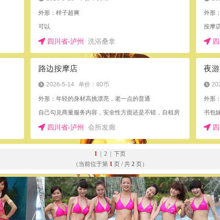
外形：样子超爽
外形
可以
四川省-泸州
洗浴桑拿
四
路边按摩店
夜游
2026-5-14
单价：80币
20
外形：年轻的身材高挑漂亮，老一点的普通
外形
自己勾兑商量服务内容，安全性方面还是不错，自租房
书包
四川省-泸州
会所发廊
四
1
|
2
|
下页
（当前位于第
1
页 / 共
2
页）