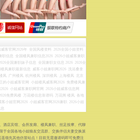
威客官网2026年
全国凤楼资料
2026全国小姐资料
兼职信息
全国楼凤兼职信息2026
2026小姐威客兼职
2026全国兼职妹子信息
全国兼职女信息 2026
2026全
国楼凤兼职最新信息
威客小姐兼职网2026
洗浴桑拿
楼凤
广州楼凤
杭州楼凤
深圳楼凤
上海楼凤
北京
正的小姐威客官网
小姐楼凤威客网2026
免费楼凤兼
026
小姐威客兼职网官网
2026小姐威客信息网
2026免费凤楼
万花楼信息靠谱吗
万花阁 楼凤
各地
威客小姐官网2026
小姐威客官网2026兼职
2026小姐
信息
拿、酒店宾馆、会所发廊、楼凤兼职、丝足按摩、代聊
不限于全国各地小姐狼友交流群、交换伴侣夫妻交换派
遥遥领先其他仿冒站点！目前无需邀请码即可免费注