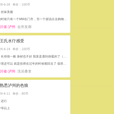
26-6-28
单价：100币
：丝袜美腿
我去的时候只有一个MM在门市，另一个据说出去购物了，感觉很超值的。
川省-泸州
会所发廊
王氏水疗感受
26-6-19
单价：100币
外形：长得很一般 身材也不好 我算是遇到倒霉的了（因为过年）
去了环境还可以 就是技师在过年的时候都回去了 值班的都不行
川省-泸州
洗浴桑拿
熟悉泸州的色狼
26-6-11
单价：80币
：还行
中等以上