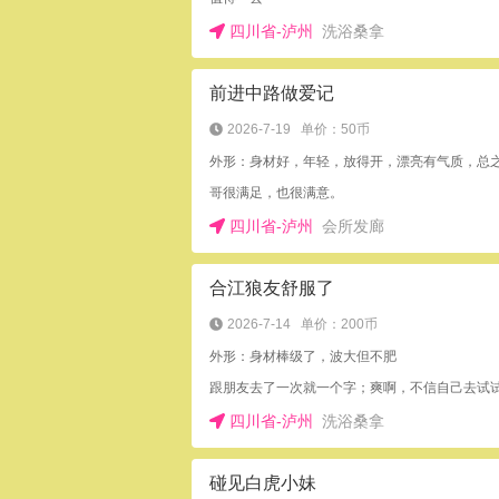
四川省-泸州
洗浴桑拿
前进中路做爱记
2026-7-19
单价：50币
外形：身材好，年轻，放得开，漂亮有气质，总
哥很满足，也很满意。
四川省-泸州
会所发廊
合江狼友舒服了
2026-7-14
单价：200币
外形：身材棒级了，波大但不肥
跟朋友去了一次就一个字；爽啊，不信自己去试
四川省-泸州
洗浴桑拿
碰见白虎小妹