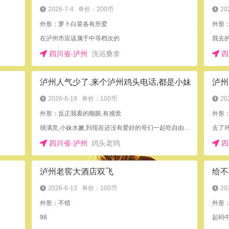
2026-7-4
单价：200币
20
外形：萝卜白菜各有所爱
外形
在泸州市应该属于中等档次的
四川省-泸州
洗浴桑拿
四
泸州人气少了.来个泸州鸡头电话,都是小妹
泸州
2026-6-19
单价：100币
20
外形：反正我看的顺眼,有感觉
很满意,小妹水嫩,到现在还没有爱好的哥们一起吃自由餐有点遗憾吧
四川省-泸州
鸡头老鸨
四
泸州老窖大酒店双飞
给不
2026-6-13
单价：100币
20
外形：不错
外形
98
起码