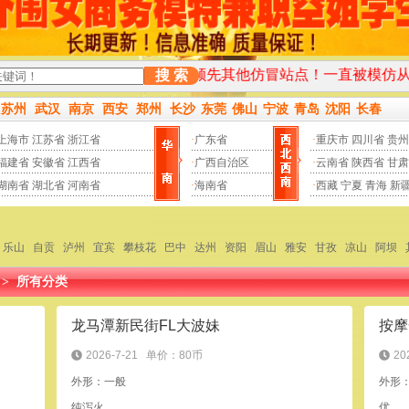
更新频率均遥遥领先其他仿冒站点！一直被模仿从未被超越！
先
搜 索
苏州
武汉
南京
西安
郑州
长沙
东莞
佛山
宁波
青岛
沈阳
长春
上海市
江苏省
浙江省
·
广东省
·
重庆市
四川省
贵州
福建省
安徽省
江西省
·
广西自治区
·
云南省
陕西省
甘肃
湖南省
湖北省
河南省
·
海南省
·
西藏
宁夏
青海
新
乐山
自贡
泸州
宜宾
攀枝花
巴中
达州
资阳
眉山
雅安
甘孜
凉山
阿坝
>
所有分类
龙马潭新民街FL大波妹
按摩
2026-7-21
单价：80币
20
外形：一般
外形
纯泻火
优