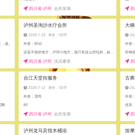
四川省-泸州
会所发廊
四
泸州圣淘沙水疗会所
大梯
2026-7-18
单价：50币
20
之，值。
外形：80分
外形
还是不错的地方，泸州小地方，就只有这么些玩的，妹妹还是很敬业的
价格
四川省-泸州
洗浴桑拿
四
合江天堂街服务
古蔺
2026-7-12
单价：50币
20
外形：漂亮
外形
试啊
80
优良
四川省-泸州
会所发廊
四
泸州龙马宾馆木桶浴
按摩