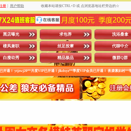
注册
]
用户帮助
收藏本站请按CTRL+D 或 点浏览器地址栏旁边的☆
黑店曝光
求包养
洗浴桑拿
楼凤兼职
丝足按摩
代聊中介
白瘦幼秀
精品极品
微群Q群
zwj20**月度VIP已开通！jlkdxyz**季度VIP会员已开通！ 夜袭寡妇村**季度VI