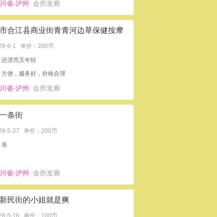
川省-泸州
会所发廊
市合江县商业街青青河边草保健按摩
26-6-1
单价：200币
：还漂亮又年轻
，方便，服务好，价格合理
川省-泸州
会所发廊
一条街
26-5-27
单价：200币
：美
川省-泸州
会所发廊
新民街的小姐就是爽
26-5-16
单价：100币